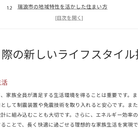
瑞浪市の地域特性を活かした住まい方
新築で叶えるスローライフと効率的な生活
未来を見据えた新築住宅のデザイン
環境に優しい新築一戸建ての提案
る際の新しいライフスタイル
瑞浪市での新しいコミュニティ構築
新築一戸建てで瑞浪市の気候に合わせた設計を実現
瑞浪市の四季を楽しむ新築設計
生活
気候対応型の新築一戸建ての選び方
て、家族全員が満足する生活環境を得ることは重要です。
自然災害に強い設計の重要性
策として制震装置や免震技術を取り入れると安心です。ま
エネルギー効率を高める設計ポイント
設計に組み込むことも大切です。さらに、エネルギー効率
新築で実現する快適な室内環境
することで、長く快適に過ごせる理想的な家族生活を実現で
地元素材を活かした新築の魅力