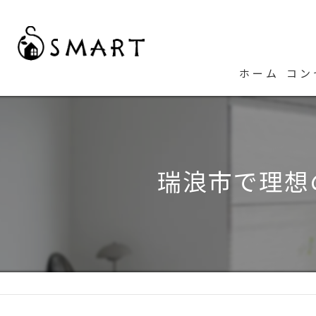
ホーム
コン
代
瑞浪市で理想