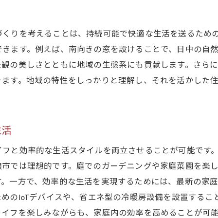
瑞浪市で理想の新築を建てるための最新設備活用法
エコで快適！最新設備の選び方
づくりを考えることは、持続可能で快適な生活を送るため
スマートホーム化で便利な生活を実現
できます。例えば、南向きの窓を設けることで、日中の自
最新のセキュリティシステム導入法
景観の美しさとともに地域の生態系にも貢献します。さら
地域特有の設備を活用した家づくり
きます。地域の特性をしっかりと理解し、それを活かした
最新のキッチン設備で毎日の料理を楽しく
新築一戸建ての設備選びで失敗しないコツ
新築一戸建ての耐震技術で家族を守る暮らしを瑞浪市
生活
新築で実現する安心安全な住まい
イフと効率的な生活スタイルを両立させることが可能です
最新の耐震技術を取り入れた住宅設計
浪市では理想的です。庭でのガーデニングや家庭菜園を楽
免震・制振技術の具体的な導入例
す。一方で、効率的な生活を実現するためには、最新の家
地震対策と新築の資産価値向上
めのIoTデバイスや、省エネ型の冷暖房設備を設置するこ
ライフを楽しみながらも、家庭内の効率を高めることが可
新築で家族を守るための防災対策