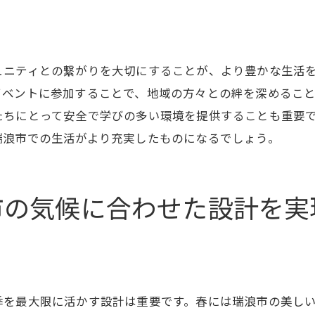
趣味を楽しむスペースを新築で設ける
瑞浪市の環境を活かしたアウトドアリビング
新築で実現するペットに優しい住まい
ュニティとの繋がりを大切にすることが、より豊かな生活
瑞浪市の新築計画で知っておきたい地域特有の設計
イベントに参加することで、地域の方々との絆を深めるこ
地元の風土に適した建材選び
たちにとって安全で学びの多い環境を提供することも重要
瑞浪市特有の気候に対応する設計の工夫
瑞浪市での生活がより充実したものになるでしょう。
地域文化を反映した新築のデザイン
地域密着型の新築施工会社の選び方
市の気候に合わせた設計を実
瑞浪市の景観に溶け込む新築設計
地域の自然を生かしたエコロジカルな新築
瑞浪市での新築は新しいライフスタイルへの第一歩
新築を通じて実現するライフスタイルの変革
季を最大限に活かす設計は重要です。春には瑞浪市の美し
未来の暮らしを形作る新築の選択肢