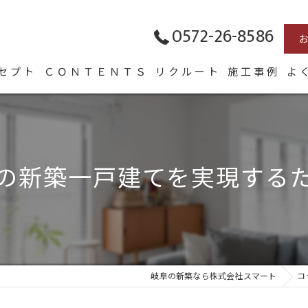
0572-26-8586
セプト
ＣＯＮＴＥＮＴＳ
リクルート
施工事例
よ
表あいさつ
HOMA
Arie
の新築一戸建てを実現する
長く愛せる木の家「HUCK」
岐阜の新築なら株式会社スマート
コ