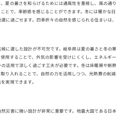
た、夏の暑さを和らげるためには通風性を重視し、風の通
新築で叶える地域社会との新たな関わり
ることで、季節感を感じることができます。冬には暖かな
瑞浪市での暮らし方を見つめ直す新築
快適に過ごせます。四季折々の自然を感じられる住まいは
新築一戸建てがもたらす生活の質向上
心地よい人生を送るための新築計画
気候に適した設計が不可欠です。岐阜県は夏の暑さと冬の
を使用することで、外気の影響を受けにくくし、エネルギ
ンの活用で涼しく過ごす工夫が必要です。冬は床暖房や断
を取り入れることで、自然の力を活用しつつ、光熱費の削減
活を実現できます。
自然災害に強い設計が非常に重要です。地震大国である日