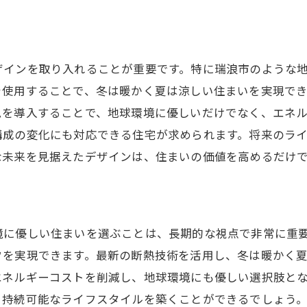
建材選びで耐震性能を高める方法
瑞浪市の新築で安心安全な生活を送るためのポイント
新築一戸建てで考慮すべきセキュリティ対策
ザインを取り入れることが重要です。特に瑞浪市のような
を使用することで、冬は暖かく夏は涼しい住まいを実現で
地域の防犯情報を活かした家づくり
ムを導入することで、地球環境に優しいだけでなく、エネ
新築住宅の健康設備で快適生活を実現
構成の変化にも対応できる住宅が求められます。将来のラ
瑞浪市における防災意識の高め方
な未来を見据えたデザインは、住まいの価値を高めるだけ
地域コミュニティとの連携で安心感アップ
新築一戸建ての選び方で生活の質を向上
新築一戸建てで快適な住まいを瑞浪市で手に入れる方
境に優しい住まいを選ぶことは、長期的な視点で非常に重
快適生活を実現する新築のレイアウト
フを実現できます。最新の断熱技術を活用し、冬は暖かく
家族の成長に合わせた間取りの工夫
エネルギーコストを削減し、地球環境にも優しい選択肢と
新築で叶えるプライバシーと開放感
、持続可能なライフスタイルを築くことができるでしょう