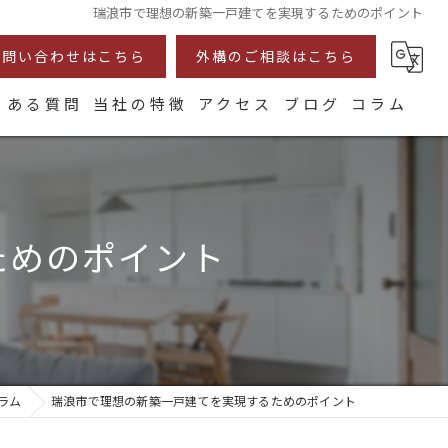
瑞浪市で理想の新築一戸建てを実現するためのポイント
お問い合わせはこちら
外構のご相談はこちら
くある質問
当社の特徴
アクセス
ブログ
コラム
耐震
断熱
ためのポイント
注文住宅
リフォーム
自然素材
ラム
瑞浪市で理想の新築一戸建てを実現するためのポイント