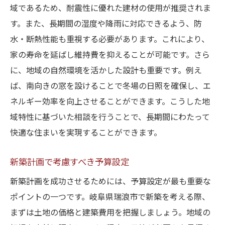
地域の住環境とコミュニティの特性
域であるため、耐震性に優れた建材の使用が推奨されま
地域発展計画と新築住宅計画の関連性
す。また、長期間の湿度や降雨に対応できるよう、防
地元の建材利用の利点と選択肢
水・断熱性能も重視する必要があります。これにより、
新築相談の際に重視すべき耐震性とその最新ト
家の寿命を延ばし維持費を抑えることが可能です。さら
レンド
に、地域の自然環境を活かした設計も重要です。例え
最新の耐震基準とそれに基づく設計
ば、南向きの窓を設けることで冬場の日照を確保し、エ
ネルギー効率を向上させることができます。こうした地
耐震性を高める建材と技術の選び方
域特性に基づいた相談を行うことで、長期間にわたって
実際の耐震テストの重要性
快適な住まいを実現することができます。
過去の地震被害から学ぶ耐震設計
耐震性が資産価値に与える影響
新築計画で考慮すべき予算設定
地域特有の地震リスクへの対応策
新築計画を成功させるためには、予算設定が最も重要な
岐阜県瑞浪市で理想の住まいを実現するための
ポイントの一つです。岐阜県瑞浪市で新築を考える際、
施工方法
まずは土地の価格と建築費用を把握しましょう。地域の
地元業者との連携で生まれる安心感