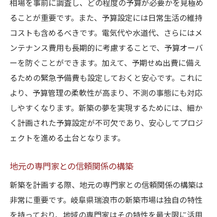
相場を事前に調査し、どの程度の予算が必要かを見極め
施工品質を確保するためのチェックポイン
ることが重要です。また、予算設定には日常生活の維持
ト
コストも含めるべきです。電気代や水道代、さらにはメ
ンテナンス費用も長期的に考慮することで、予算オーバ
環境に優しい施工方法の採用
ーを防ぐことができます。加えて、予期せぬ出費に備え
施工後のメンテナンス体制の確認
るための緊急予備費も設定しておくと安心です。これに
施工中に注意すべき安全対策
より、予算管理の柔軟性が高まり、不測の事態にも対応
新技術を取り入れた施工例の紹介
しやすくなります。新築の夢を実現するためには、細か
新築相談で失敗しないための建材選択のコツ
く計画された予算設定が不可欠であり、安心してプロジ
品質と価格のバランスを考えた建材選び
ェクトを進める土台となります。
地元で入手可能な建材の特徴
地元の専門家との信頼関係の構築
耐久性とメンテナンス性を重視した選択
環境負荷を考慮した建材の選定
新築を計画する際、地元の専門家との信頼関係の構築は
非常に重要です。岐阜県瑞浪市の新築市場は独自の特性
流行に左右されない建材の選び方
を持っており、地域の専門家はその特性を最大限に活用