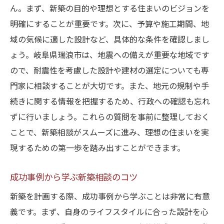
将来の拡張性を考慮した設計プラン
ん。まず、新築の目的や理想とする住まいのビジョンを
耐久性と美しさが調和する設計
明確にすることが重要です。次に、予算や施工期間、地
長期的なメンテナンスを考えた設計
域の気候に適した設計など、具体的な条件を確認しまし
最新の耐震技術を活用した瑞浪市の新築住宅の
ょう。岐阜県瑞浪市は、地震への備えが重要な地域です
魅力
ので、耐震性を考慮した設計や建材の選定についても専
門家に相談することが大切です。また、地元の規制や手
新技術が可能にする高性能住宅
続きに関する情報を把握するため、行政への確認も忘れ
エネルギー効率を高める技術の導入
ずに行いましょう。これらの質問を事前に整理しておく
住み心地を最優先する技術的工夫
ことで、新築相談がスムーズに進み、理想の住まいを実
最新技術がもたらすコスト削減効果
現するための第一歩を踏み出すことができます。
技術革新による安全性の向上
地元の技術者が手掛ける革新的な住宅
成功事例から学ぶ新築相談のコツ
新築を計画する際、成功事例から学ぶことは非常に有意
義です。まず、自身のライフスタイルに合った設計を心