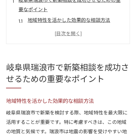
岐阜県瑞浪市で新築相談を成功させるための重
要なポイント
地域特性を活かした効果的な相談方法
新築計画で考慮すべき予算設定
地元の専門家との信頼関係の構築
新築相談時に確認すべき基本的な質問
成功事例から学ぶ新築相談のコツ
岐阜県瑞浪市で新築相談を成功さ
アフターサポートを考慮した選択肢
せるための重要なポイント
瑞浪市の新築計画を立てる前に知っておくべき
地域特性
地域特性を活かした効果的な相談方法
気候と地質がもたらす建設への影響
岐阜県瑞浪市で新築を検討する際、地域特性を最大限に
地域独自の法律や規制の理解
活用することが重要です。特に考慮すべきは、この地域
過去の自然災害から学ぶ建設の注意点
の地質と気候です。瑞浪市は地震の影響を受けやすい地