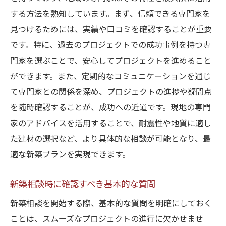
専門家の意見を取り入れた建材選定
する方法を熟知しています。まず、信頼できる専門家を
瑞浪市の新築住宅で増加する耐震設計の重要性
見つけるためには、実績や口コミを確認することが重要
地元で支持される耐震設計の実例
です。特に、過去のプロジェクトでの成功事例を持つ専
耐震設計がもたらす安心と安全
門家を選ぶことで、安心してプロジェクトを進めること
未来を見据えた耐震技術の進化
ができます。また、定期的なコミュニケーションを通じ
耐震設計のコストとその価値
て専門家との関係を深め、プロジェクトの進捗や疑問点
耐震診断の実施とその結果の活用
を随時確認することが、成功への近道です。現地の専門
家のアドバイスを活用することで、耐震性や地質に適し
住民の声から見る耐震設計の評価
た建材の選択など、より具体的な相談が可能となり、最
地域特性に合わせた新築設計で長期的な安心を
適な新築プランを実現できます。
手に入れる
地域気候に適した断熱設計
新築相談時に確認すべき基本的な質問
自然環境を生かしたエコ設計
新築相談を開始する際、基本的な質問を明確にしておく
地域文化を反映したデザインと設計
ことは、スムーズなプロジェクトの進行に欠かせませ