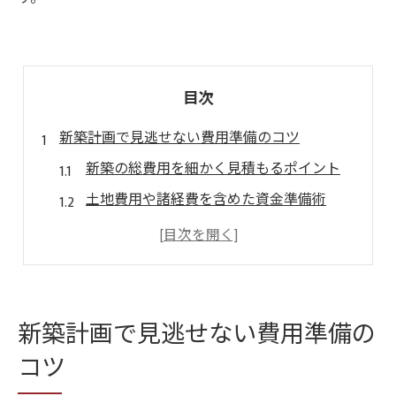
目次
新築計画で見逃せない費用準備のコツ
新築の総費用を細かく見積もるポイント
土地費用や諸経費を含めた資金準備術
新築で見落としがちな追加費用の注意点
無理のない新築資金計画の立て方とは
新築費用の内訳と予算配分の考え方
多治見市における資金準備の実践例
新築計画で見逃せない費用準備の
多治見市で新築費用を抑える工夫とは
コツ
新築資金準備で役立つ事例と注意点