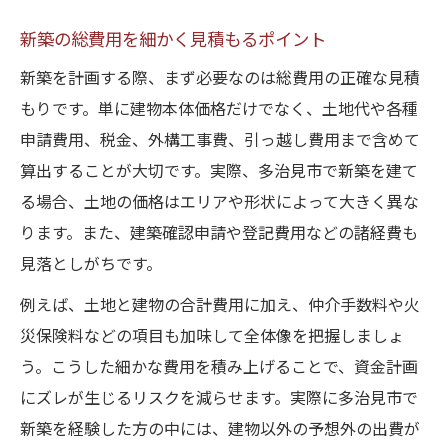
先輩家族の新築資金計画実践ストーリー
新築の総費用を細かく見積もるポイント
新築資金準備でよくある失敗と解決策
新築を計画する際、まず必要なのは総費用の正確な見積
多治見市の新築で活用できる補助情報
もりです。単に建物本体価格だけでなく、土地代や各種
家づくりで資金計画に悩む方へのアドバイス
申請費用、税金、外構工事費、引っ越し費用まで含めて
新築資金計画に迷った時の考え方
算出することが大切です。実際、多治見市で新築を建て
家づくりと資金準備のバランスを取る方法
る場合、土地の価格はエリアや形状によって大きく異な
新築に必要な資金の段階的準備術
ります。また、建築確認申請や登記費用などの諸経費も
見落としがちです。
専門家に相談した新築資金計画の進め方
新築費用で不安を減らすポイント集
例えば、土地と建物の合計費用に加え、仲介手数料や火
災保険料などの項目も加味して全体像を把握しましょ
補助制度を上手に活用した新築の進め方
う。こうした細かな費用を積み上げることで、資金計画
新築で活用できる補助制度の選び方
にズレが生じるリスクを減らせます。実際に多治見市で
多治見市の補助条件と新築資金の工夫
新築を経験した方の中には、建物以外の予想外の出費が
新築計画で押さえるべき補助金の手順