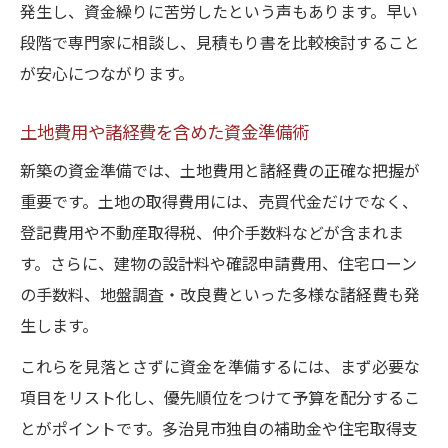
発生し、資金繰りに苦労したという声もあります。早い
補助制度を活かした新築費用削減術
段階で専門家に相談し、見積もり書を比較検討すること
新築と補助金の併用で負担を減らす方法
が安心につながります。
新築後の固定資産税も考慮した予算づくり
土地費用や諸経費を含めた資金準備術
新築後にかかる固定資産税の基礎知識
新築計画で固定資産税を見落とさない方法
新築の資金準備では、土地費用と諸経費の正確な把握が
重要です。土地の取得費用には、売買代金だけでなく、
固定資産税と新築資金のバランス調整術
登記費用や不動産取得税、仲介手数料などが含まれま
新築後の税金負担を軽減するための準備
す。さらに、建物の設計料や確認申請費用、住宅ローン
資金計画に組み込む固定資産税のポイント
の手数料、地盤調査・改良費といった多様な諸経費も発
無理のない新築実現のための資金準備術
生します。
将来を見据えた無理のない新築資金計画
これらを見落とさずに資金を準備するには、まず必要な
新築で失敗しない予算設定のコツとは
項目をリスト化し、優先順位をつけて予算を配分するこ
新築資金準備で考えるべき支出の優先順位
とがポイントです。多治見市独自の補助金や住宅取得支