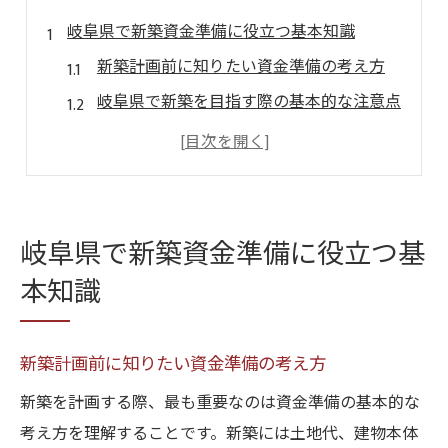
岐阜県で新築資金準備に役立つ基本知識
新築計画前に知りたい資金準備の考え方
岐阜県で新築を目指す際の基本的な注意点
新築資金準備に必要なステップとポイント
岐阜県新築で押さえる費用の内訳と特徴
新築資金準備を始めるタイミングの目安
新築の夢を叶えるための資金計画術
岐阜県で新築資金準備に役立つ基
新築成功に導く資金計画の立て方と工夫
本知識
岐阜県新築で活用できる資金管理のコツ
新築の資金計画を長期的に考える重要性
新築計画前に知りたい資金準備の考え方
予算オーバーを防ぐための新築資金術
新築を計画する際、最も重要なのは資金準備の基本的な
資金シュミレーションで新築を身近に
考え方を理解することです。新築には土地代、建物本体