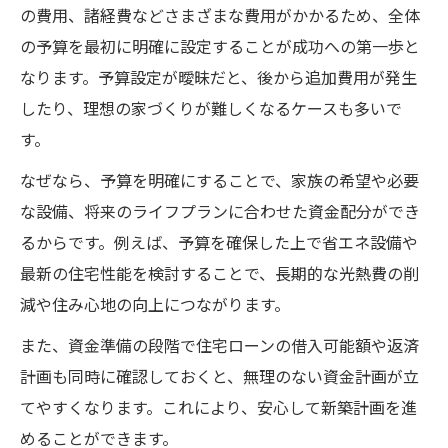
初めての岐阜県新築に必要な準備とは
の費用、諸経費などさまざまな費用がかかるため、全体
新築初心者が押さえるべき準備の流れ
の予算を最初に明確に設定することが成功への第一歩と
岐阜県で初めて新築する際の重要ポイント
なります。予算設定が曖昧だと、後から追加費用が発生
資金準備を円滑に進めるための注意点
したり、理想の家づくりが難しくなるケースも多いで
す。
新築の準備段階で確認すべき手続き一覧
必要書類や手続きの基本を新築目線で解説
なぜなら、予算を明確にすることで、家族の希望や必要
な設備、将来のライフプランに合わせた資金配分ができ
資金面で安心して新築計画を進めるコツ
るからです。例えば、予算を確保した上で省エネ設備や
新築計画で資金不安を減らすための工夫
最新の住宅性能を検討することで、長期的な光熱費の削
岐阜県新築で安心できる資金管理方法
減や住み心地の向上につながります。
資金計画の見直しで新築の不安を解消
また、資金準備の段階で住宅ローンの借入可能額や返済
新築資金を確保するための賢い進め方
計画も同時に確認しておくと、無理のない資金計画が立
安心して進めるための新築資金チェック
てやすくなります。これにより、安心して新築計画を進
岐阜県における新築資金のポイント整理
めることができます。