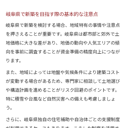
岐阜県新築資金で注意すべき主な項目
新築資金計画で押さえる岐阜県の特徴
岐阜県で新築を目指す際の基本的な注意点
岐阜県で活用できる新築資金のコツ
岐阜県で新築を検討する場合、地域特有の事情や注意点
新築計画時に整理すべき資金ポイント
を押さえることが重要です。岐阜県は都市部と郊外で土
地価格に大きな差があり、地価の動向や人気エリアの傾
岐阜県ならではの新築資金事情の把握
向を事前に調査することが資金準備の精度向上につなが
新築予算作成で押さえるべき注意点
ります。
予算作成時に見逃せない新築資金の要素
また、地域によっては地盤や気候条件により建築コスト
新築の予算を組む際のポイントと注意点
が変動する場合があるため、専門家に相談して土地選び
岐阜県新築で予算管理を成功させるコツ
や構造計画を進めることがリスク回避のポイントです。
新築予算組みで陥りやすい失敗例と対策
特に積雪や台風など自然災害への備えも考慮しましょ
資金準備と予算を両立させる新築の工夫
う。
さらに、岐阜県独自の住宅補助や自治体ごとの支援制度