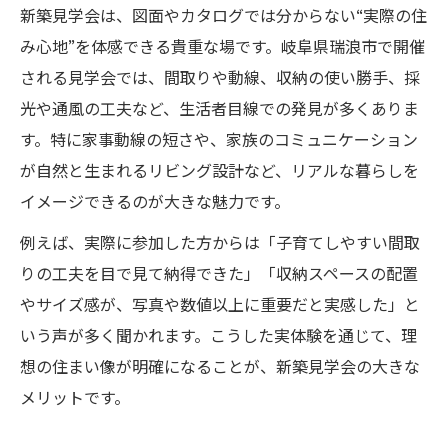
新築見学会は、図面やカタログでは分からない“実際の住
見学会で見つける快適な新築ライフスタイ
み心地”を体感できる貴重な場です。岐阜県瑞浪市で開催
ル
される見学会では、間取りや動線、収納の使い勝手、採
間取り選びなら現地見学会が一番実感できる理
光や通風の工夫など、生活者目線での発見が多くありま
由
す。特に家事動線の短さや、家族のコミュニケーション
新築の間取りは見学会で納得できる
が自然と生まれるリビング設計など、リアルな暮らしを
現地で動線や生活感を体感するメリット
イメージできるのが大きな魅力です。
見学会で間取りの良し悪しを確かめる方法
例えば、実際に参加した方からは「子育てしやすい間取
新築見学会で理想の間取りに出会うコツ
りの工夫を目で見て納得できた」「収納スペースの配置
家事動線や収納力を現地でしっかり確認
やサイズ感が、写真や数値以上に重要だと実感した」と
いう声が多く聞かれます。こうした実体験を通じて、理
実体験でわかる瑞浪市新築の比較ポイント
想の住まい像が明確になることが、新築見学会の大きな
新築見学会で得た比較ポイントを解説
メリットです。
施工品質の違いを見学会で見抜くコツ
実体験から学ぶ新築選びの決め手