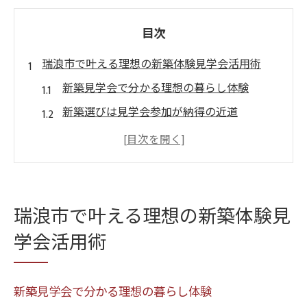
目次
瑞浪市で叶える理想の新築体験見学会活用術
新築見学会で分かる理想の暮らし体験
新築選びは見学会参加が納得の近道
見学会で体感できる間取りの工夫
岐阜県瑞浪市で新築見学会を上手に活用
新築住宅の性能や快適性を体感する方法
新築見学会を通じて家族に合う住まいを発見
瑞浪市で叶える理想の新築体験見
家族で参加する新築見学会の魅力
学会活用術
新築見学会で家族の希望を叶えるヒント
家族構成に合わせた新築選びの着眼点
新築見学会で分かる理想の暮らし体験
新築見学会が子育て世代におすすめな理由