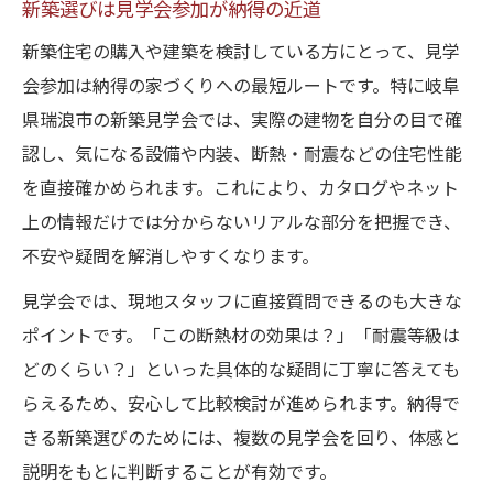
新築選びは見学会参加が納得の近道
見学会参加で分かる住宅性能の違い
新築住宅の購入や建築を検討している方にとって、見学
新築の間取りや設備を徹底比較する方法
会参加は納得の家づくりへの最短ルートです。特に岐阜
動線や収納の工夫は見学会でしっかりチェック
県瑞浪市の新築見学会では、実際の建物を自分の目で確
新築見学会で動線の工夫を実感しよう
認し、気になる設備や内装、断熱・耐震などの住宅性能
収納の使いやすさは現地見学で確認
を直接確かめられます。これにより、カタログやネット
上の情報だけでは分からないリアルな部分を把握でき、
動線改善の新築事例を見学会で体感
不安や疑問を解消しやすくなります。
見学会で分かる収納スペースの重要性
見学会では、現地スタッフに直接質問できるのも大きな
新築見学会で暮らしやすさを見極める
ポイントです。「この断熱材の効果は？」「耐震等級は
現地で確認する高性能な新築住宅の魅力とは
どのくらい？」といった具体的な疑問に丁寧に答えても
高性能新築住宅の魅力を現地で体感
らえるため、安心して比較検討が進められます。納得で
新築見学会で断熱性能を実際に確認
きる新築選びのためには、複数の見学会を回り、体感と
省エネや快適性は新築現地で納得
説明をもとに判断することが有効です。