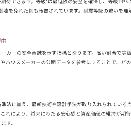
期待できます。等級1は最低限の安全を確保し、等級2や3
新築の耐震等級を見逃さないチェック手順
が倒壊を免れた例も報告されています。耐震等級の違いを理
耐震等級の記載場所を新築で確実に探すコツ
戸建て新築の耐震等級表示に注意しよう
耐震等級1でも十分か実例で検証
理由
新築の耐震等級1は本当に安心なのか検証
ーカーの安全意識を示す指標となります。高い割合で等級
耐震等級1の新築住宅で後悔しないために
体やハウスメーカーの公開データを参考にすることで、ど
耐震等級1の新築に住む実際の声と評価
耐震等級1と他の等級で安心感はどう違う
新築で耐震等級1を選ぶ際の注意点
耐震等級1新築のメリットとリスクを比較
基準法に加え、最新技術や設計手法が取り入れられている
耐震等級3取得で後悔しない新築選び
。これにより、将来にわたる安心感と資産価値の維持が期
新築で耐震等級3を選ぶメリットを解説
ります。