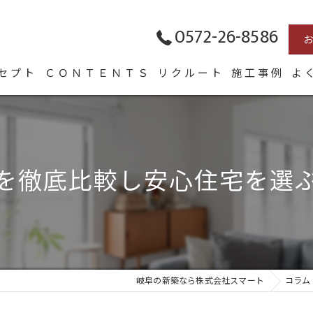
0572-26-8586
セプト
ＣＯＮＴＥＮＴＳ
リクルート
施工事例
よ
表あいさつ
HOMA
Arie
を徹底比較し安心住宅を選
長く愛せる木の家「HUCK」
岐阜の新築なら株式会社スマート
コラム