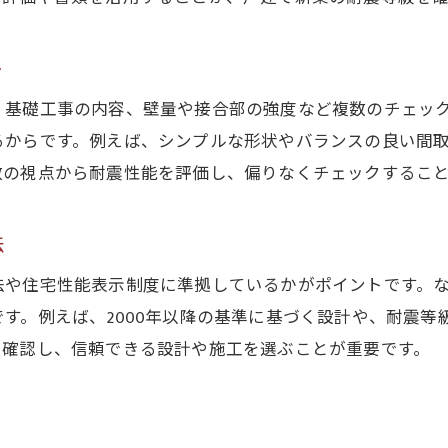
新築で安心な耐震住宅を手に入れる秘訣
耐震等級選びが新築の安心に直結する理由
ト
新築の耐震技術と最新基準を徹底解説
、基礎工事の内容、壁量や接合部の強度など複数のチェッ
新築で後悔しないための耐震ポイント総まとめ
るからです。例えば、シンプルな形状やバランスの良い間
地震に備える新築耐震の知識と実践法
数の視点から耐震性能を評価し、偏りなくチェックするこ
新築選びで大切な耐震基礎知識を押さえよう
法
法や住宅性能表示制度に準拠しているかがポイントです。
す。例えば、2000年以降の基準に基づく設計や、耐震等
に確認し、信頼できる設計や施工を選ぶことが重要です。