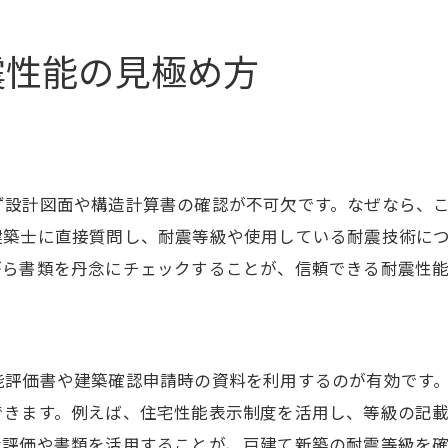
耐震等級3新築の安心感と実際の効果
新築取得時に耐震等級3を目指す理由
震性能の見極め方
耐震等級3新築で後悔しないポイント
耐震等級3でも後悔しない住宅選択の知恵
新築の耐震等級3取得で得られる将来の安心
築年数と耐震性能の関係に注目しよう
ず設計図面や構造計算書の確認が不可欠です。なぜなら、
新築と築年数による耐震性能の違い
建築士に直接質問し、耐震等級や使用している耐震技術に
築年数が新築の耐震性に与える影響を解説
がら書類を丹念にチェックすることが、信頼できる耐震性
新築住宅と古い住宅の耐震基準比較
築年数で変わる耐震等級の信頼性とは
耐震性能の劣化リスクと新築の利点
能評価書や建築確認申請時の資料を利用するのが有効です
新築ならではの耐震安心ポイントを紹介
きます。例えば、住宅性能表示制度を活用し、等級の記載箇
安心な暮らしを叶える新築耐震の基礎知識
な評価や書類を活用することが、戸建て新築の耐震等級を