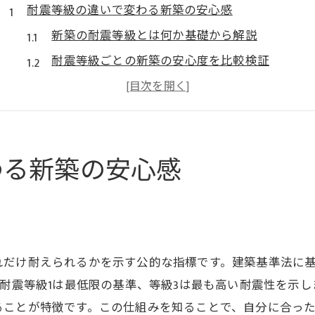
耐震等級の違いで変わる新築の安心感
新築の耐震等級とは何か基礎から解説
耐震等級ごとの新築の安心度を比較検証
新築で重視すべき耐震等級の選び方
耐震等級の違いによる地震対策の効果
新築の耐震等級割合が安心指標となる理由
わる新築の安心感
最新の新築耐震等級で得られる安心感
新築選びに役立つ耐震性能の見極め方
新築で耐震性能を正確に調べるコツ
戸建て新築の耐震等級調べ方を解説
れだけ耐えられるかを示す公的な指標です。建築基準法に
新築の耐震性能評価のチェックポイント
。耐震等級1は最低限の基準、等級3は最も高い耐震性を示し
新築で重視したい耐震基準の見極め方法
ることが特徴です。この仕組みを知ることで、自分に合っ
耐震等級の意味と新築選びの判断基準