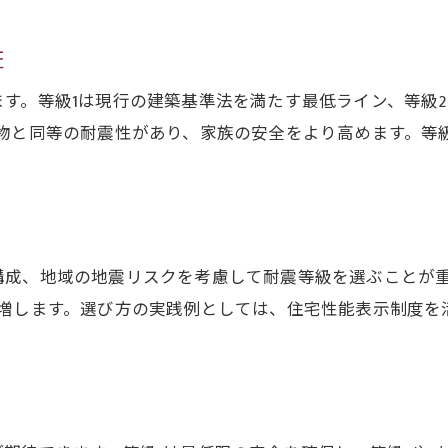
実際に役立つ新築耐震チェックリストとは
証
地震に強い新築住宅を見分けるポイント
。等級1は現行の建築基準法を満たす最低ライン、等級2は等級
新築で地震に強い構造を見分ける方法
建物と同等の耐震性があり、家族の安全をより高めます。等
耐震等級3取得の新築が注目される理由
新築の耐震性を高める設計と施工の工夫
新築購入時に確認すべき耐震ポイント
新築住宅の耐震等級と安心の関係性
構成、地域の地震リスクを考慮して耐震等級を選ぶことが
長く安心できる新築の耐震性能とは何か
が増します。選び方の実践例としては、住宅性能表示制度を
耐震等級はどこに書いてあるか徹底解説
新築の耐震等級はどこで確認できる？
住宅性能評価書で見る耐震等級の表示方法
新築購入時に役立つ耐震等級の探し方