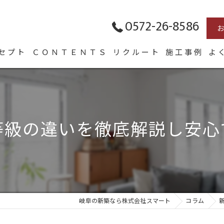
0572-26-8586
セプト
ＣＯＮＴＥＮＴＳ
リクルート
施工事例
よ
表あいさつ
HOMA
Arie
等級の違いを徹底解説し安心
長く愛せる木の家「HUCK」
岐阜の新築なら株式会社スマート
コラム