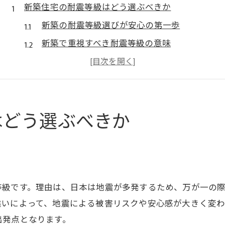
新築住宅の耐震等級はどう選ぶべきか
新築の耐震等級選びが安心の第一歩
新築で重視すべき耐震等級の意味
耐震等級1や3の新築住宅の特徴とは
新築の耐震等級がもたらす安心感の理由
新築住宅で後悔しない等級選びのコツ
はどう選ぶべきか
新築の耐震等級と住まい選びの関係
耐震等級ごとの違いと安心ポイント解説
新築の耐震等級ごとの違いを徹底解説
耐震等級1・2・3の安心できるポイント
等級です。理由は、日本は地震が多発するため、万が一の
新築住宅の耐震等級別の選び方のコツ
違いによって、地震による被害リスクや安心感が大きく変わ
耐震等級2や3が新築で必要とされる理由
出発点となります。
新築の耐震等級が意味ないと言われる理由