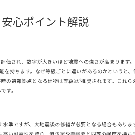
新築で地震に備える耐震性能の基準とは
新築の耐震等級3がもたらす安心の実感
と安心ポイント解説
新築住宅に必要な耐震等級とその理由
新築で地震対策を強化する選び方の秘訣
新築の耐震等級が家族の安全を守る根拠
耐震等級1や3の本当の意味を検証
で評価され、数字が大きいほど地震への強さが高まります。
新築の耐震等級1は本当に十分なのか検証
の耐震性能を持ちます。なぜ等級ごとに違いがあるのかという
耐震等級3の新築住宅で後悔しない理由
害時の避難拠点となる建物は等級3が推奨されます。これら
新築住宅の耐震等級の意味を正しく知る
歩です。
耐震等級1でも新築なら安心できるのか
新築で選びたい耐震等級3のメリット解説
耐震等級の本当の意味を新築で見極める
す水準ですが、大地震後の修繕が必要となる場合もありま
納得できる新築選びのための耐震知識
最も高い耐震性を誇り、消防署や警察署と同等の強度を持ち