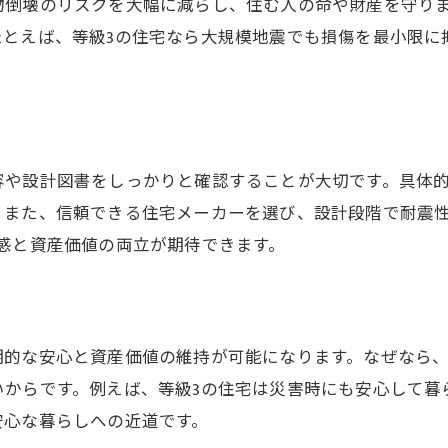
物倒壊のリスクを大幅に減らし、住む人の命や財産を守り
新築で知っておくべき耐震等級の注意点
たとえば、等級3の住宅なら大規模地震でも損傷を最小限に
新築住宅の耐震等級2は十分なのか検証
。
新築の耐震等級が安心に直結する理由
耐震等級の調べ方と認定基準を知る
新築住宅の耐震等級はどこに書いてある？
容や設計図書をしっかりと確認することが大切です。具体
新築の耐震等級の調べ方と認定基準を解説
。また、信頼できる住宅メーカーを選び、設計段階で耐震
新築の耐震等級認定で注目すべきポイント
感と資産価値の両立が期待できます。
新築で耐震等級を調べて後悔しない方法
新築の耐震等級は意味ないと感じる理由
耐震等級の認定基準が新築選びに重要な訳
期的な安心と資産価値の維持が可能になります。なぜなら
地震に強い新築住宅の特徴と選び方
いからです。例えば、等級3の住宅は災害時にも安心して暮
地震に強い新築住宅の耐震等級の選び方
安心な暮らしへの近道です。