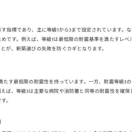
新築の耐震等級ごとに後悔しない比較方法
新築で失敗しない耐震性能の見極め方
す指標であり、主に等級1から3まで設定されています。
新築の耐震性能を正しく見極める方法
めです。例えば、等級1は最低限の耐震基準を満たすレベ
新築住宅で耐震等級を確認するポイント
ことが、新築選びの失敗を防ぐカギとなります。
耐震等級1でも十分か新築で見極める視点
新築で後悔しないための耐震性能チェック
新築の耐震等級3で安心できる理由とは
満たす最低限の耐震性を持っています。一方、耐震等級3
新築住宅選びに必要な耐震性能の知識
例えば、等級3は主要な病院や消防署と同等の耐震性を確保
後悔しないための耐震等級チェック術
です。
新築の耐震等級を調べるチェックポイント
新築住宅の耐震等級1で後悔しないために
由
耐震等級3でも後悔する新築の実例に学ぶ