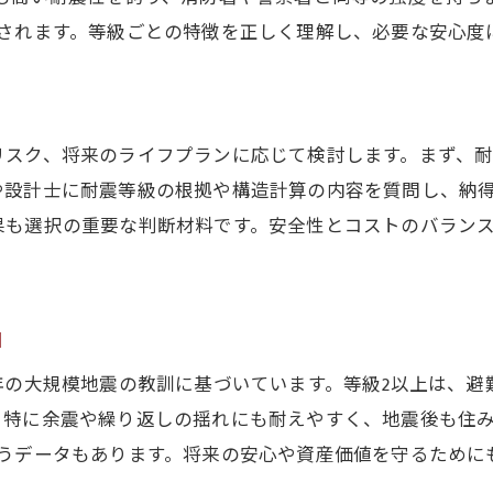
新築の耐震等級を知って納得の家選びへ
奨されます。等級ごとの特徴を正しく理解し、必要な安心度
新築住宅で後悔しないための耐震知識
新築の耐震等級を比較して選ぶポイント
耐震等級の調べ方と新築選びの実践例
リスク、将来のライフプランに応じて検討します。まず、
新築の耐震基準を理解し安心を手に入れる
や設計士に耐震等級の根拠や構造計算の内容を質問し、納
新築住宅の耐震等級が納得の決め手になる
果も選択の重要な判断材料です。安全性とコストのバラン
由
年の大規模地震の教訓に基づいています。等級2以上は、
。特に余震や繰り返しの揺れにも耐えやすく、地震後も住
うデータもあります。将来の安心や資産価値を守るためにも