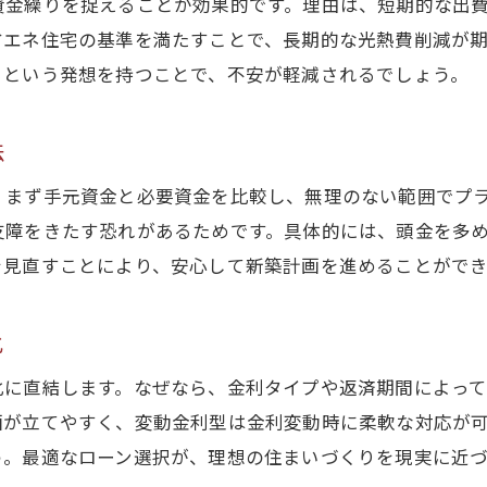
資金繰りを捉えることが効果的です。理由は、短期的な出
省エネ新築計画に役立つ補助金の探し方
省エネ住宅の基準を満たすことで、長期的な光熱費削減が
省エネ新築住宅で補助金を最大限活用する
るという発想を持つことで、不安が軽減されるでしょう。
岐阜県産材を使った家づくりの魅力に迫る
岐阜県産材を使う新築の魅力とポイント紹介
法
新築で岐阜県産材補助金を活用する方法
、まず手元資金と必要資金を比較し、無理のない範囲でプ
ぎふの木で家づくり協力工務店を選ぶ理由
支障をきたす恐れがあるためです。具体的には、頭金を多
新築住宅における地域産材利用のメリット
を見直すことにより、安心して新築計画を進めることができ
岐阜県産材新築の補助金と資金繰りのコツ
新築で地域木材活用が生む資金面の利点
化
利子補給制度を賢く利用する資金繰り術
化に直結します。なぜなら、金利タイプや返済期間によっ
新築資金繰りで利子補給制度を活用する方法
画が立てやすく、変動金利型は金利変動時に柔軟な対応が
岐阜県個人住宅建設等資金利子補給制度とは何か
う。最適なローン選択が、理想の住まいづくりを現実に近づ