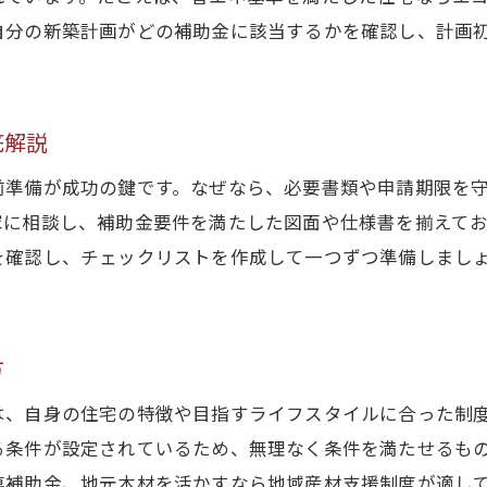
新築計画成功のための情報収集ポイント
自分の新築計画がどの補助金に該当するかを確認し、計画
新築で賢く補助金・制度を使う方法とは
省エネ住宅新築で失敗しない計画のヒント
底解説
新築住宅の補助金最新動向を定期的に確認
資金繰りを成功させる新築計画の工夫紹介
前準備が成功の鍵です。なぜなら、必要書類や申請期限を
家に相談し、補助金要件を満たした図面や仕様書を揃えて
を確認し、チェックリストを作成して一つずつ準備しまし
方
は、自身の住宅の特徴や目指すライフスタイルに合った制
る条件が設定されているため、無理なく条件を満たせるも
連補助金、地元木材を活かすなら地域産材支援制度が適し