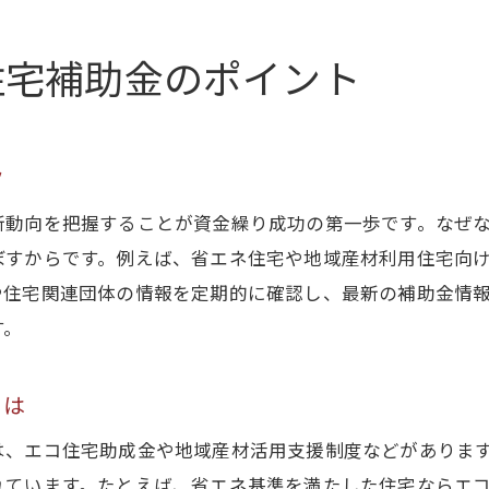
新築時に利子補給制度で負担を軽減するコツ
利子補給制度活用で新築資金計画を効率化
住宅補助金のポイント
新築と利子補給制度の組み合わせ活用術
利子補給制度の最新情報を新築計画に反映
補助金申請と税理士連携のメリット紹介
ク
新築補助金申請に税理士連携が有効な理由
新動向を把握することが資金繰り成功の第一歩です。なぜ
岐阜県信用保証協会と税理士連携の活用法
ぼすからです。例えば、省エネ住宅や地域産材利用住宅向
新築補助金申請時の専門家サポート活用術
や住宅関連団体の情報を定期的に確認し、最新の補助金情
税理士と連携する新築資金繰りの安心感
す。
補助金申請を円滑に進める新築の工夫
新築計画で税理士連携を支援に活かす方法
とは
新築計画を成功へ導く最新情報とコツ
は、エコ住宅助成金や地域産材活用支援制度などがありま
新築計画で知っておきたい最新資金繰り術
れています。たとえば、省エネ基準を満たした住宅ならエ