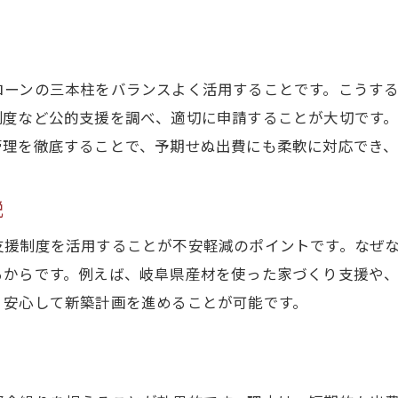
新築補助金活用で資金計画を有利に進める
資金計画を立てるなら制度融資も検討を
新築の資金計画には岐阜県制度融資も活用
ローンの三本柱をバランスよく活用することです。こうす
岐阜県制度融資と新築資金繰りの関係性を解説
制度など公的支援を調べ、適切に申請することが大切です
新築計画に役立つ制度融資のメリットとは
管理を徹底することで、予期せぬ出費にも柔軟に対応でき、
岐阜県信用保証協会のサポートを新築で活用
新築資金計画時に制度融資を比較する方法
説
制度融資で新築費用負担を軽減するヒント
支援制度を活用することが不安軽減のポイントです。なぜ
省エネ新築住宅で得られる支援策とは
るからです。例えば、岐阜県産材を使った家づくり支援や
省エネ新築住宅支援策のポイントと活用法
、安心して新築計画を進めることが可能です。
新築で省エネ基準を満たすメリットを解説
エコ新築住宅と補助金の関係を知ろう
新築住宅で得られる省エネ支援の最新情報