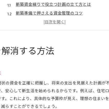
新築資金繰りで役立つ計画の立て方とは
新築準備で押さえる資金管理のコツ
岐阜県新築で不安を減らすポイント解説
新築資金の不安軽減に効果的な考え方
自己資金と新築のバランスを見直す方法
を解消する方法
住宅ローン選びで新築資金繰りを最適化
岐阜県で活用できる住宅補助金のポイント
岐阜県新築補助金の最新動向をチェック
は
新築計画時に使える岐阜県住宅補助金とは
現状の資金を正確に把握し、将来の支出を見据えた計画が
岐阜県の新築住宅補助金申請のコツ徹底解説
で、安心して新生活を始められるからです。例えば、住宅
新築に活かす岐阜県住宅補助金の選び方
です。これにより、具体的な予算枠が見え、理想の住まい
岐阜県新築補助金2025年の注目ポイント
く減らすことができるでしょう。