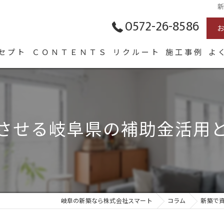
0572-26-8586
セプト
ＣＯＮＴＥＮＴＳ
リクルート
施工事例
よ
表あいさつ
HOMA
Arie
させる岐阜県の補助金活用
長く愛せる木の家「HUCK」
岐阜の新築なら株式会社スマート
コラム
新築で