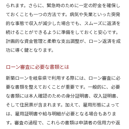
金融機関との交渉術
られます。さらに、緊急時のために一定の貯金を確保し
契約前に確認すべきポイント
ておくことも一つの方法です。病気や失業といった突発
岐阜県新築ローン利用者が語る成功への道
的な事態で収入が減少した場合でも、スムーズに返済を
続けることができるように準備をしておくと安心です。
利用者の体験談と学び
計画的な資金管理と柔軟な支出調整が、ローン返済を成
新築ローンで実現した理想の家
功に導く鍵となります。
成功の鍵となるポイント
地域密着型のローン活用法
ローン審査に必要な書類とは
家族の協力とローン計画
新築ローンを岐阜県で利用する際には、ローン審査に必
ローン返済を楽にする工夫
要な書類を整えておくことが重要です。一般的に、必要
な書類には本人確認のための身分証明書、収入証明書、
そして住民票が含まれます。加えて、雇用形態によって
は、雇用証明書や給与明細が必要となる場合もありま
す。審査の過程で、これらの書類は申請者の信用力や返