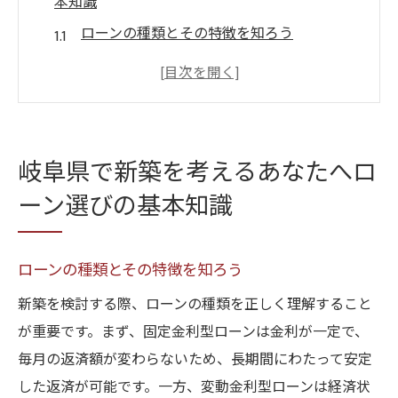
本知識
ローンの種類とその特徴を知ろう
新築ローンの金利を理解する
岐阜県特有のローン制度を活用しよう
返済計画の立て方と注意点
ローン審査に必要な書類とは
岐阜県で新築を考えるあなたへロ
家計に合った返済額の設定方法
ーン選びの基本知識
地元専門家が語る岐阜県での新築ローン成功事
例
ローンの種類とその特徴を知ろう
地元ならではの成功体験を紹介
新築を検討する際、ローンの種類を正しく理解すること
新築ローンを利用した家族の声
が重要です。まず、固定金利型ローンは金利が一定で、
専門家のアドバイスで失敗を防ぐ
毎月の返済額が変わらないため、長期間にわたって安定
地域の特徴を活かしたローン活用法
した返済が可能です。一方、変動金利型ローンは経済状