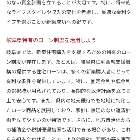
多様なローンの活用術
のない資金計画を立てることが大切です。特に、将来的
なライフスタイルや収入の変化を考慮し、最適な金利タ
新築ローンで得られるメリット
イプを選ぶことが新築成功への鍵です。
専門家の助言で理想の家を建てる
資金計画の立て方と実践法
岐阜県特有のローン制度を活用しよう
新築ローンの賢い利用法
岐阜県では、新築住宅購入を支援するための特有のロー
岐阜県での新築計画に役立つローンの基礎知識
ン制度が存在します。たとえば、岐阜県住宅金融支援機
住宅ローンの基本用語解説
構の提供する住宅ローンは、多くの新築購入者にとって
ローン申請の流れと手続き
有利な条件を提供しています。特に、固定金利や低金利
返済期間の設定とその影響
の選択肢が用意されており、長期的な返済計画を立てる
融資限度額の考え方
上で安心です。また、県内の地元銀行でも地域に特化し
たローン商品を展開しており、家計に無理のない返済計
ローンと税制優遇の関係
画を立てやすいのが特徴です。さらに、地方自治体から
ローン選びにおける注意点
の補助金や税制優遇措置も活用できる場合があり、これ
新築を岐阜県で実現するためのステップバイス
らを組み合わせることで、より効率的に新築の夢を実現