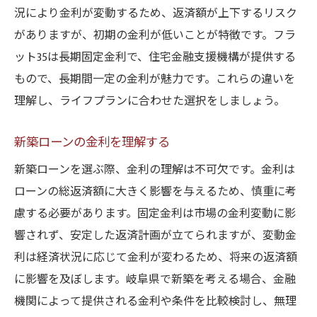
実際の成功事例から学ぶポイント
況により金利が変動するため、返済額が上下するリスク
ローン選びで重要なコミュニケーション
がありますが、初期の金利が低いことが特徴です。フラ
岐阜県の住宅事情に合った新築ローンの選び方
ット35は長期固定金利で、住宅金融支援機構が提供する
とは
もので、長期間一定の金利が魅力です。これらの違いを
岐阜県の住宅市場の現状を把握
理解し、ライフプランに合わせた選択をしましょう。
地域特性に応じたローン選択肢
新築ローンの金利を理解する
住宅価格に影響する要因を知る
新築ローンを選ぶ際、金利の理解は不可欠です。金利は
エコ住宅へのローンの適用例
ローンの総返済額に大きく影響を与えるため、慎重に考
住宅事情を考慮した返済方法
慮する必要があります。固定金利は市場の金利変動に影
将来を見据えたローン計画の立案
響されず、安定した返済計画が立てられますが、変動金
理想の新築を手に入れるための岐阜県でのロー
利は経済状況に応じて金利が変わるため、将来の返済額
ン活用法
に影響を及ぼします。岐阜県で新築を考える場合、金融
自分に合ったローンを見極める
機関によって提供される金利や条件を比較検討し、無理