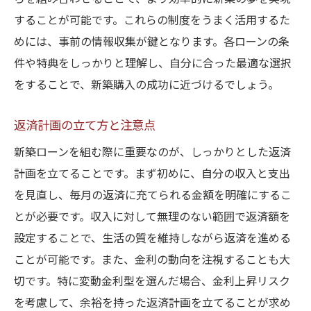
テップガイド
することが可能です。これらの制度をうまく活用するた
夢のマイホームへの第一歩
めには、事前の情報収集が鍵となります。各ローンの条
土地選びから始める計画
件や特典をしっかりと理解し、自分に合った最適な選択
新築ローンの手続き手順
をすることで、新築購入の成功に近づけるでしょう。
建設会社の選定と契約
返済計画の立て方と注意点
新築計画の進行管理
入居後のフォローアップ
新築ローンを組む際に重要なのが、しっかりとした返済
計画を立てることです。まず初めに、自分の収入と支出
岐阜県での新築ローン選びで失敗しないための
を見直し、毎月の返済に充てられる金額を明確にするこ
注意点
とが必要です。収入に対して無理のない範囲で返済額を
よくある失敗例とその解決策
設定することで、生活の質を維持しながら返済を進める
無理のない返済計画を立てる
ことが可能です。また、金利の動向を注視することも大
ローン選びで見落としがちな点
切です。特に変動金利型を選んだ場合、金利上昇リスク
専門家の意見を参考にする
を考慮して、余裕を持った返済計画を立てることが求め