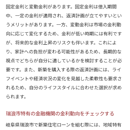
固定金利と変動金利があります。固定金利は借入期間
近隣エリアとの比較によるメリットの把握
中、一定の金利が適用され、返済計画が立てやすいとい
地域の専門家からのアドバイスを受ける
うメリットがあります。一方、変動金利は市場の金利動
地元ならではのリスクを考慮した選択
向に応じて変化するため、金利が低い時期には有利です
新築購入を成功に導くための返済プランの組み
が、将来的な金利上昇のリスクも伴います。これによ
立て方
り、家計への負担が変わる可能性があるため、長期的な
返済プランの基本ステップを学ぶ
視点でどちらが自分に適しているかを検討することが必
長期視点で見た返済シミュレーション
要です。また、新築を購入する際の返済計画には、ライ
フイベントや経済状況の変化を見越した柔軟性も要求さ
収入変動を考慮したプランの調整
れるため、自分のライフスタイルに合わせた選択が求め
繰り上げ返済を効果的に利用する方法
られます。
返済計画とライフステージの関連性
リスク管理を伴う柔軟なプラン構築
瑞浪市特有の金融機関の金利動向をチェックする
将来に備える賢い新築住宅ローン選びとは
岐阜県瑞浪市で新築住宅ローンを組む際には、地域特有
ライフプランに基づくローン選びの基本