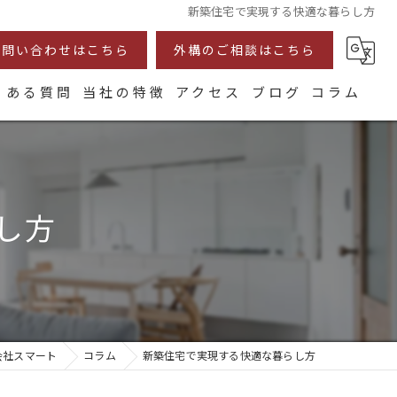
新築住宅で実現する快適な暮らし方
お問い合わせはこちら
外構のご相談はこちら
くある質問
当社の特徴
アクセス
ブログ
コラム
耐震
断熱
し方
注文住宅
リフォーム
自然素材
会社スマート
コラム
新築住宅で実現する快適な暮らし方