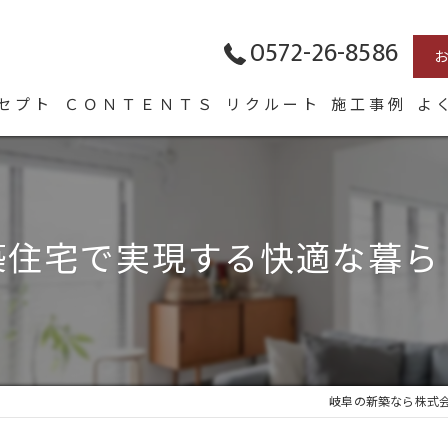
0572-26-8586
セプト
ＣＯＮＴＥＮＴＳ
リクルート
施工事例
よ
表あいさつ
HOMA
Arie
築住宅で実現する快適な暮ら
長く愛せる木の家「HUCK」
岐阜の新築なら株式