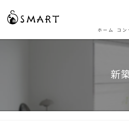
ホーム
コン
代
新